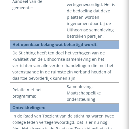
Aandeel van de
vertegenwoordigd. Het is
gemeente:
de bedoeling dat deze
plaatsen worden
ingenomen door bij de
Uithoornse samenleving
betrokken partijen.
Het openbaar belang wat behartigd wordt:
De Stichting heeft ten doel het verhogen van de
kwaliteit van de Uithoornse samenleving en het
verrichten van alle verdere handelingen die met het
vorenstaande in de ruimste zin verband houden of
daartoe bevorderlijk kunnen zijn.
Samenleving,
Relatie met het
Maatschappelijke
programma:
ondersteuning
Ontwikkelingen:
In de Raad van Toezicht van de stichting waren twee
college leden vertegenwoordigd. Dat is er nu nog
één. Het streven is de Raad van Toezicht volledig te